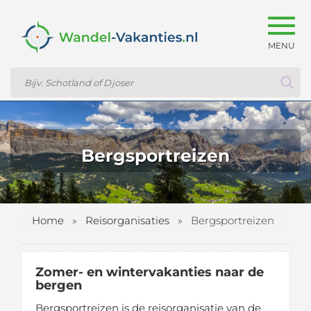
Togg
navig
Bergsportreizen
Home
»
Reisorganisaties
»
Bergsportreizen
Zomer- en wintervakanties naar de
bergen
Bergsportreizen is de reisorganisatie van de