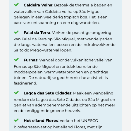
Caldeira Velha
: Bezoek de thermale baden en
watervallen van Caldeira Velha op São Miguel,
gelegen in een weelderig tropisch bos. Het is een
oase van ontspanning na een dag wandelen.
Faial da Terra
: Verken de prachtige omgeving
van Faial da Terra op São Miguel, met wandelpaden
die langs watervallen, bossen en de indrukwekkende
Salto do Prego-waterval lopen.
Furnas
: Wandel door de vulkanische vallei van
Furnas op São Miguel en ontdek borrelende
modderpoelen, warmwaterbronnen en prachtige
tuinen. De natuurlijke geothermische activiteit is
fascinerend.
Lagoa das Sete Cidades
: Maak een wandeling
rondom de Lagoa das Sete Cidades op São Miguel en
geniet van adembenemende uitzichten op het meer
en de omliggende groene heuvels.
Het eiland Flores
: Verken het UNESCO-
biosfeerreservaat op het eiland Flores, met zijn