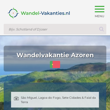
Togg
navig
Wandelvakantie Azoren
São Miguel, Lagoa do Fogo, Sete Cidades & Faial da
Terra