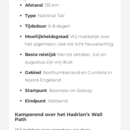
Afstand
: 135 km
Type
: National Tail
Tijdsduur
: 6-8 dagen
Moeilijkheidsgraad
: Vrij makkelijk over
het algemeen; vlak tot licht heuvelachtig
Beste reistijd:
Mei tot oktober. Juli en
augustus zijn vrij druk
Gebied
: Northumberland en Cumbria in
Noord-Engeland
Startpunt
: Bowness-on-Solway
Eindpunt
: Wallsend
Kamperend over het Hadrian’s Wall
Path
Wij hebben zeer genoten van deze