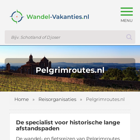
Togg
navig
Pelgrimroutes.nl
Home
»
Reisorganisaties
»
Pelgrimroutes.nl
De specialist voor historische lange
afstandspaden
De wandel- en fietsreizen van Pelgrimroutes