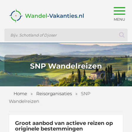
Togg
navig
SNP Wandelreizen
Home
»
Reisorganisaties
»
SNP
Wandelreizen
Groot aanbod van actieve reizen op
originele bestemmingen