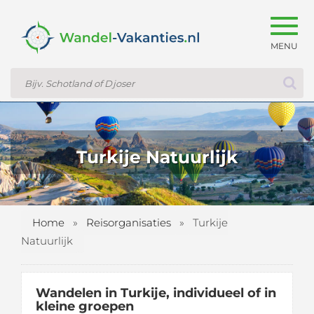
Togg
navig
Turkije Natuurlijk
Home
»
Reisorganisaties
»
Turkije
Natuurlijk
Wandelen in Turkije, individueel of in
kleine groepen