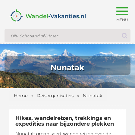
Togg
navig
Nunatak
Home
»
Reisorganisaties
»
Nunatak
Hikes, wandelreizen, trekkings en
expedities naar bijzondere plekken
Nunatak organiseert wandelreizen over de