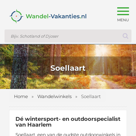
Togg
navig
Soellaart
Home
»
Wandelwinkels
»
Soellaart
Dé wintersport- en outdoorspecialist
van Haarlem
Soellaart, een van de oudste outdoorwinkels in