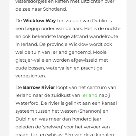
vissersdorpjes en kliffen met uitzichten over
de zee naar Schotland.
De
Wicklow Way
ten zuiden van Dublin is
een begrip onder wandelaars. Het is de oudste
en ook bekendste lange afstand wandelroute
in Ierland. De provincie Wicklow wordt ook
wel de tuin van Ierland genoemd. Mooie
gletsjer-valleien worden afgewisseld met
oude bossen, watervallen en prachtige
vergezichten.
De
Barrow Rivier
loopt van het centrum van
Ierland naar de zuidkust van
Ierland
nabij
Waterford. De rivier is gelinkt aan een kanaal
systeem tussen het westen (Shannon) en
Dublin en was meer dan honderd jaar
geleden de ‘snelweg’ voor het vervoer van
graan, turf en whisky. Eén van deze kanalen,