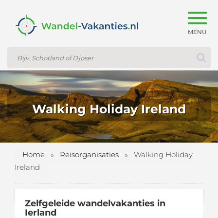
Togg
navig
Walking Holiday Ireland
Home
»
Reisorganisaties
»
Walking Holiday
Ireland
Zelfgeleide wandelvakanties in
Ierland