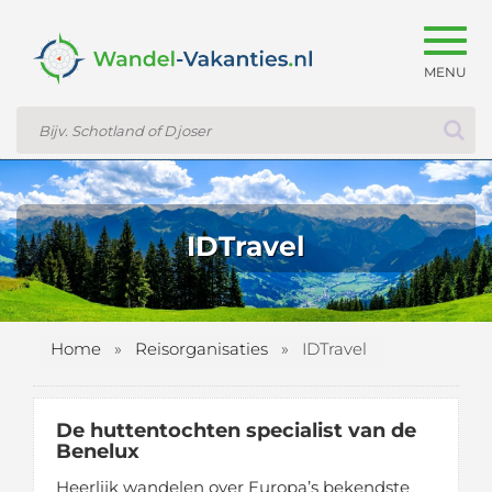
Togg
navig
IDTravel
Home
»
Reisorganisaties
»
IDTravel
De huttentochten specialist van de
Benelux
Heerlijk wandelen over Europa’s bekendste