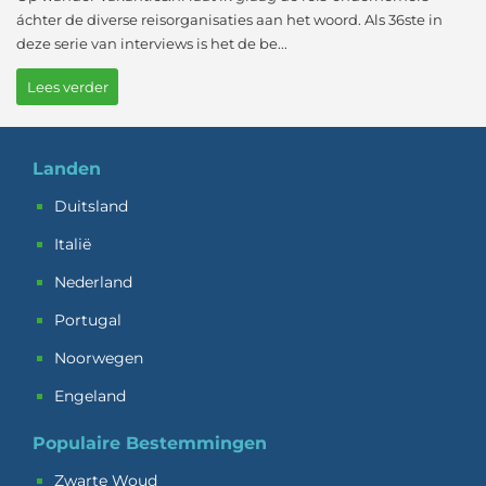
áchter de diverse reisorganisaties aan het woord. Als 36ste in
deze serie van interviews is het de be...
Lees verder
Landen
Duitsland
Italië
Nederland
Portugal
Noorwegen
Engeland
Populaire Bestemmingen
Zwarte Woud